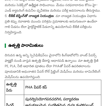
మరియు సెడెక్స్‌లో ఉత్తీర్ణత సాధించాయి. మేము సరఫరాదారుల కోసం హై-
ఎండ్ క్యాటరింగ్ కంపెనీల ధృవీకరణ మరియు పరీక్ష అవసరాలను తీరుస్తాము.
6.
లీకేజ్ టెస్టింగ్‌తో నాణ్యత నియంత్రణ
: మా నాణ్యత నియంత్రణ విభాగం
ప్రతి కప్పు రవాణాకు ముందు పరిశ్రమ ప్రమాణాలకు అనుగుణంగా ఉండేలా
గాలి పీడనం లేదా హైడ్రోస్టాటిక్ పీడనాన్ని ఉపయోగించి లీకేజీ పరీక్షలను
నిర్వహిస్తుంది.
ఉత్పత్తి పారామితులు
దిగువన ఉన్న అన్ని స్పెసిఫికేషన్‌లు చైనాలోని కింగ్‌డావోలోని వాంట్ పేపర్స్
ఫ్యాక్టరీ నుండి వాస్తవ ఉత్పత్తి డేటాపై ఆధారపడి ఉన్నాయి. మా ఉత్పత్తి శ్రేణి
PE, PLA, నీటి ఆధారిత పూతలు లేదా PHAతో పేపర్ ఉపరితలాలను
పూయడానికి అధునాతన పేపర్ రోల్ స్లిట్టింగ్ మెషీన్‌లు మరియు లామినేటింగ్
మెషీన్‌లను ఉపయోగిస్తుంది.
ఉత్పత్తి
PHA పేపర్ కప్
పేరు
పునర్వినియోగపరచదగిన, పర్యావరణ
ఫీచర్
అనుకూలమైన, సురక్షితమైన, గృహ కంపోస్టబుల్,