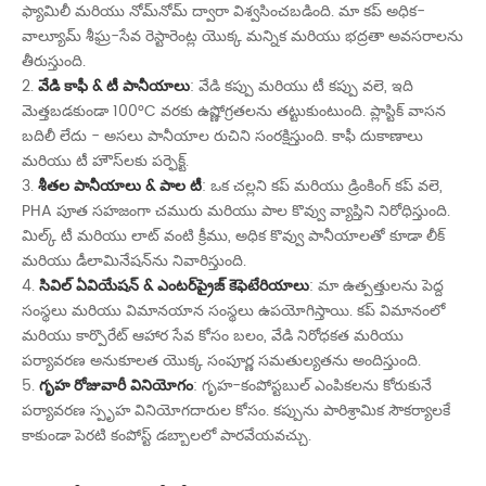
ఫ్యామిలీ మరియు నోమ్‌నోమ్ ద్వారా విశ్వసించబడింది. మా కప్ అధిక-
వాల్యూమ్ శీఘ్ర-సేవ రెస్టారెంట్ల యొక్క మన్నిక మరియు భద్రతా అవసరాలను
తీరుస్తుంది.
2.
వేడి కాఫీ & టీ పానీయాలు
: వేడి కప్పు మరియు టీ కప్పు వలె, ఇది
మెత్తబడకుండా 100°C వరకు ఉష్ణోగ్రతలను తట్టుకుంటుంది. ప్లాస్టిక్ వాసన
బదిలీ లేదు - అసలు పానీయాల రుచిని సంరక్షిస్తుంది. కాఫీ దుకాణాలు
మరియు టీ హౌస్‌లకు పర్ఫెక్ట్.
3.
శీతల పానీయాలు & పాల టీ
: ఒక చల్లని కప్ మరియు డ్రింకింగ్ కప్ వలె,
PHA పూత సహజంగా చమురు మరియు పాల కొవ్వు వ్యాప్తిని నిరోధిస్తుంది.
మిల్క్ టీ మరియు లాట్ వంటి క్రీము, అధిక కొవ్వు పానీయాలతో కూడా లీక్
మరియు డీలామినేషన్‌ను నివారిస్తుంది.
4.
సివిల్ ఏవియేషన్ & ఎంటర్‌ప్రైజ్ కెఫెటేరియాలు
: మా ఉత్పత్తులను పెద్ద
సంస్థలు మరియు విమానయాన సంస్థలు ఉపయోగిస్తాయి. కప్ విమానంలో
మరియు కార్పొరేట్ ఆహార సేవ కోసం బలం, వేడి నిరోధకత మరియు
పర్యావరణ అనుకూలత యొక్క సంపూర్ణ సమతుల్యతను అందిస్తుంది.
5.
గృహ రోజువారీ వినియోగం
: గృహ-కంపోస్టబుల్ ఎంపికలను కోరుకునే
పర్యావరణ స్పృహ వినియోగదారుల కోసం. కప్పును పారిశ్రామిక సౌకర్యాలకే
కాకుండా పెరటి కంపోస్ట్ డబ్బాలలో పారవేయవచ్చు.