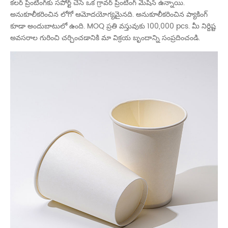
కలర్ ప్రింటింగ్‌కు సపోర్ట్ చేసే ఒక గ్రావర్ ప్రింటింగ్ మెషిన్ ఉన్నాయి.
అనుకూలీకరించిన లోగో ఆమోదయోగ్యమైనది. అనుకూలీకరించిన ప్యాకింగ్
కూడా అందుబాటులో ఉంది. MOQ ప్రతి వస్తువుకు 100,000 pcs. మీ నిర్దిష్ట
అవసరాల గురించి చర్చించడానికి మా విక్రయ బృందాన్ని సంప్రదించండి.