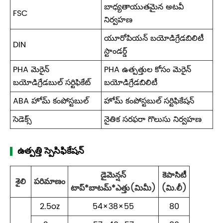
బాధ్యతాయుతమైన అటవీ
FSC
నిర్వహణ
యూరోపియన్ బయోడిగ్రేడబిలిటీ
DIN
స్టాండర్డ్
PHA మెరైన్
PHA ఉత్పత్తుల కోసం మెరైన్
బయోడిగ్రేడబుల్ సర్టిఫికేట్
బయోడిగ్రేడబిలిటీ
ABA హోమ్ కంపోస్టబుల్
హోమ్ కంపోస్టబుల్ సర్టిఫికేషన్
సెడెక్స్
నైతిక సరఫరా గొలుసు నిర్వహణ
ఉత్పత్తి స్పెసిఫికేషన్
డైమెన్షన్
కెపాసిటీ
శైలి
పరిమాణం
టాప్*బాటమ్*ఎత్తు(మిమీ)
(మి.లీ)
2.5oz
54×38×55
80