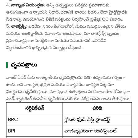
4.
నాణ్యత నియంత్రణ
: అన్ని ఉత్పత్తులు పరిశ్రమ ప్రమాణాలకు
అనుగుణంగా ఉన్నాయని నిర్ధారించడానికి వాయు పీడనం లేదా హైడ్రోస్టాటిక్
పీడనాన్ని ఉపయోగించి లీకేజీ పరీక్షలను నిర్వహించే ప్రత్యేక QC విభాగం.
5.
లాజిస్టిక్స్
: ఓడరేవు నగరం కింగ్‌డావోలో, మేము సమర్థవంతమైన దేశీయ
మరియు అంతర్జాతీయ రవాణాను అందిస్తాము. మా లాజిస్టిక్స్ బృందం
ప్రపంచవ్యాప్తంగా సురక్షితంగా మరియు సమయానికి డెలివరీని
నిర్ధారించడానికి ఖచ్చితమైన ఏర్పాట్లు చేస్తుంది.
ధృవపత్రాలు
వాంట్ పేపర్ కింది అంతర్జాతీయ ధృవపత్రాలను కలిగి ఉన్నందుకు గర్వంగా
ఉంది. ఇవి నాణ్యత, భద్రత మరియు పర్యావరణ బాధ్యత పట్ల మా
నిబద్ధతను ధృవీకరిస్తాయి. మా ప్రధాన ఉత్పత్తులు సరఫరాదారుల కోసం హై-
ఎండ్ క్యాటరింగ్ కంపెనీల ధృవీకరణ మరియు పరీక్ష అవసరాలను తీరుస్తాయి.
సర్టిఫికేషన్
పరిధి
BRC
గ్లోబల్ ఫుడ్ సేఫ్టీ స్టాండర్డ్
BPI
వాణిజ్యపరంగా కంపోస్టబుల్