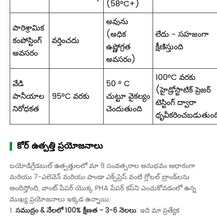
(58°C+)
అవును
పారిశ్రామిక
(అధిక
లేదు - సహజంగా
కంపోస్టింగ్
వర్తించదు
ఉష్ణోగ్రత
క్షీణిస్తుంది
అవసరం
అవసరం)
100°C వరకు
వేడి
50 ° C
(హైడ్రోస్టాటిక్ ప్రెజర్
పానీయాల
95°C వరకు
చుట్టూ వైకల్యం
టెస్టింగ్ ద్వారా
నిరోధకత
చెందుతుంది
ధృవీకరించబడుతుంద
కోర్ ఉత్పత్తి ప్రయోజనాలు
బయోడిగ్రేడబుల్ ఉత్పత్తులలో మా 9 సంవత్సరాల అనుభవం ఆధారంగా
మరియు 7-ఎలెవెన్ మరియు పాండా ఎక్స్‌ప్రెస్ వంటి గ్లోబల్ బ్రాండ్‌లను
అందిస్తోంది, వాంట్ పేపర్ యొక్క PHA పేపర్ కప్‌ని ఎంచుకోవడంలో ఉన్న
ముఖ్య ప్రయోజనాలు ఇక్కడ ఉన్నాయి:
1.
సముద్రం & నేలలో 100% క్షీణత - 3-6 నెలలు
: ఇది మా ప్రత్యేక