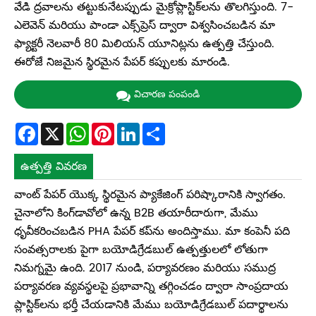
వేడి ద్రవాలను తట్టుకునేటప్పుడు మైక్రోప్లాస్టిక్‌లను తొలగిస్తుంది. 7-
ఎలెవెన్ మరియు పాండా ఎక్స్‌ప్రెస్ ద్వారా విశ్వసించబడిన మా
ఫ్యాక్టరీ నెలవారీ 80 మిలియన్ యూనిట్లను ఉత్పత్తి చేస్తుంది.
ఈరోజే నిజమైన స్థిరమైన పేపర్ కప్పులకు మారండి.
విచారణ పంపండి
Facebook
X
WhatsApp
Pinterest
LinkedIn
Share
ఉత్పత్తి వివరణ
వాంట్ పేపర్ యొక్క స్థిరమైన ప్యాకేజింగ్ పరిష్కారానికి స్వాగతం.
చైనాలోని కింగ్‌డావోలో ఉన్న B2B తయారీదారుగా, మేము
ధృవీకరించబడిన PHA పేపర్ కప్‌ను అందిస్తాము. మా కంపెనీ పది
సంవత్సరాలకు పైగా బయోడిగ్రేడబుల్ ఉత్పత్తులలో లోతుగా
నిమగ్నమై ఉంది. 2017 నుండి, పర్యావరణం మరియు సముద్ర
పర్యావరణ వ్యవస్థలపై ప్రభావాన్ని తగ్గించడం ద్వారా సాంప్రదాయ
ప్లాస్టిక్‌లను భర్తీ చేయడానికి మేము బయోడిగ్రేడబుల్ పదార్థాలను