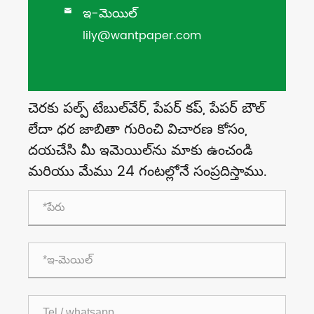
ఇ-మెయిల్

lily@wantpaper.com
చెరకు పల్ప్ టేబుల్‌వేర్, పేపర్ కప్, పేపర్ బౌల్
లేదా ధర జాబితా గురించి విచారణ కోసం,
దయచేసి మీ ఇమెయిల్‌ను మాకు ఉంచండి
మరియు మేము 24 గంటల్లోనే సంప్రదిస్తాము.