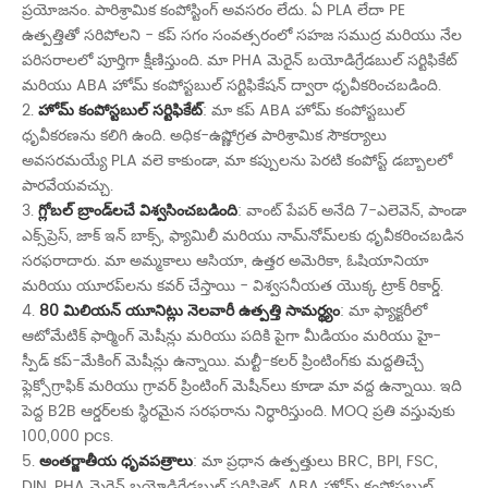
ప్రయోజనం. పారిశ్రామిక కంపోస్టింగ్ అవసరం లేదు. ఏ PLA లేదా PE
ఉత్పత్తితో సరిపోలని - కప్ సగం సంవత్సరంలో సహజ సముద్ర మరియు నేల
పరిసరాలలో పూర్తిగా క్షీణిస్తుంది. మా PHA మెరైన్ బయోడిగ్రేడబుల్ సర్టిఫికేట్
మరియు ABA హోమ్ కంపోస్టబుల్ సర్టిఫికేషన్ ద్వారా ధృవీకరించబడింది.
2.
హోమ్ కంపోస్టబుల్ సర్టిఫికేట్
: మా కప్ ABA హోమ్ కంపోస్టబుల్
ధృవీకరణను కలిగి ఉంది. అధిక-ఉష్ణోగ్రత పారిశ్రామిక సౌకర్యాలు
అవసరమయ్యే PLA వలె కాకుండా, మా కప్పులను పెరటి కంపోస్ట్ డబ్బాలలో
పారవేయవచ్చు.
3.
గ్లోబల్ బ్రాండ్‌లచే విశ్వసించబడింది
: వాంట్ పేపర్ అనేది 7-ఎలెవెన్, పాండా
ఎక్స్‌ప్రెస్, జాక్ ఇన్ బాక్స్, ఫ్యామిలీ మరియు నామ్‌నోమ్‌లకు ధృవీకరించబడిన
సరఫరాదారు. మా అమ్మకాలు ఆసియా, ఉత్తర అమెరికా, ఓషియానియా
మరియు యూరప్‌లను కవర్ చేస్తాయి - విశ్వసనీయత యొక్క ట్రాక్ రికార్డ్.
4.
80 మిలియన్ యూనిట్లు నెలవారీ ఉత్పత్తి సామర్థ్యం
: మా ఫ్యాక్టరీలో
ఆటోమేటిక్ ఫార్మింగ్ మెషీన్లు మరియు పదికి పైగా మీడియం మరియు హై-
స్పీడ్ కప్-మేకింగ్ మెషీన్లు ఉన్నాయి. మల్టీ-కలర్ ప్రింటింగ్‌కు మద్దతిచ్చే
ఫ్లెక్సోగ్రాఫిక్ మరియు గ్రావర్ ప్రింటింగ్ మెషీన్‌లు కూడా మా వద్ద ఉన్నాయి. ఇది
పెద్ద B2B ఆర్డర్‌లకు స్థిరమైన సరఫరాను నిర్ధారిస్తుంది. MOQ ప్రతి వస్తువుకు
100,000 pcs.
5.
అంతర్జాతీయ ధృవపత్రాలు
: మా ప్రధాన ఉత్పత్తులు BRC, BPI, FSC,
DIN, PHA మెరైన్ బయోడిగ్రేడబుల్ సర్టిఫికెట్, ABA హోమ్ కంపోస్టబుల్