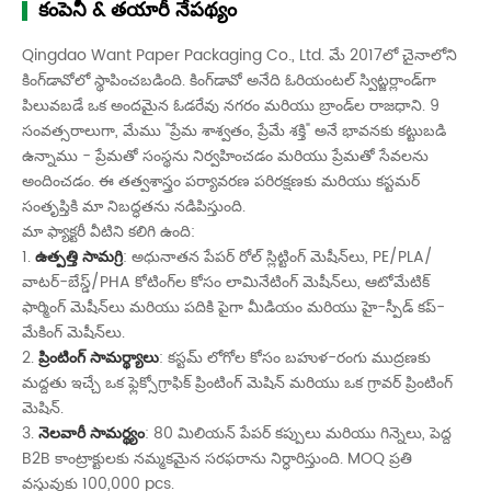
కంపెనీ & తయారీ నేపథ్యం
Qingdao Want Paper Packaging Co., Ltd. మే 2017లో చైనాలోని
కింగ్‌డావోలో స్థాపించబడింది. కింగ్‌డావో అనేది ఓరియంటల్ స్విట్జర్లాండ్‌గా
పిలువబడే ఒక అందమైన ఓడరేవు నగరం మరియు బ్రాండ్‌ల రాజధాని. 9
సంవత్సరాలుగా, మేము "ప్రేమ శాశ్వతం, ప్రేమే శక్తి" అనే భావనకు కట్టుబడి
ఉన్నాము - ప్రేమతో సంస్థను నిర్వహించడం మరియు ప్రేమతో సేవలను
అందించడం. ఈ తత్వశాస్త్రం పర్యావరణ పరిరక్షణకు మరియు కస్టమర్
సంతృప్తికి మా నిబద్ధతను నడిపిస్తుంది.
మా ఫ్యాక్టరీ వీటిని కలిగి ఉంది:
1.
ఉత్పత్తి సామగ్రి
: అధునాతన పేపర్ రోల్ స్లిట్టింగ్ మెషీన్‌లు, PE/PLA/
వాటర్-బేస్డ్/PHA కోటింగ్‌ల కోసం లామినేటింగ్ మెషీన్‌లు, ఆటోమేటిక్
ఫార్మింగ్ మెషీన్‌లు మరియు పదికి పైగా మీడియం మరియు హై-స్పీడ్ కప్-
మేకింగ్ మెషీన్‌లు.
2.
ప్రింటింగ్ సామర్థ్యాలు
: కస్టమ్ లోగోల కోసం బహుళ-రంగు ముద్రణకు
మద్దతు ఇచ్చే ఒక ఫ్లెక్సోగ్రాఫిక్ ప్రింటింగ్ మెషిన్ మరియు ఒక గ్రావర్ ప్రింటింగ్
మెషిన్.
3.
నెలవారీ సామర్థ్యం
: 80 మిలియన్ పేపర్ కప్పులు మరియు గిన్నెలు, పెద్ద
B2B కాంట్రాక్టులకు నమ్మకమైన సరఫరాను నిర్ధారిస్తుంది. MOQ ప్రతి
వస్తువుకు 100,000 pcs.