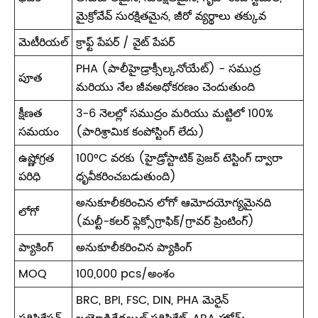
మైక్రోవేవ్ సురక్షితమైన, జీరో వ్యర్థాలు తక్కువ
మెటీరియల్
క్రాఫ్ట్ పేపర్ / వైట్ పేపర్
PHA (పాలీహైడ్రాక్సీల్కనోయేట్) - సముద్ర
పూత
మరియు నేల జీవఅధోకరణం చెందుతుంది
క్షీణత
3-6 నెలల్లో సముద్రం మరియు మట్టిలో 100%
సమయం
(పారిశ్రామిక కంపోస్టింగ్ లేదు)
ఉష్ణోగ్రత
100°C వరకు (హైడ్రోస్టాటిక్ ప్రెజర్ టెస్టింగ్ ద్వారా
పరిధి
ధృవీకరించబడుతుంది)
అనుకూలీకరించిన లోగో ఆమోదయోగ్యమైనది
లోగో
(మల్టీ-కలర్ ఫ్లెక్సోగ్రాఫిక్/గ్రావర్ ప్రింటింగ్)
ప్యాకింగ్
అనుకూలీకరించిన ప్యాకింగ్
MOQ
100,000 pcs/అంశం
BRC, BPI, FSC, DIN, PHA మెరైన్