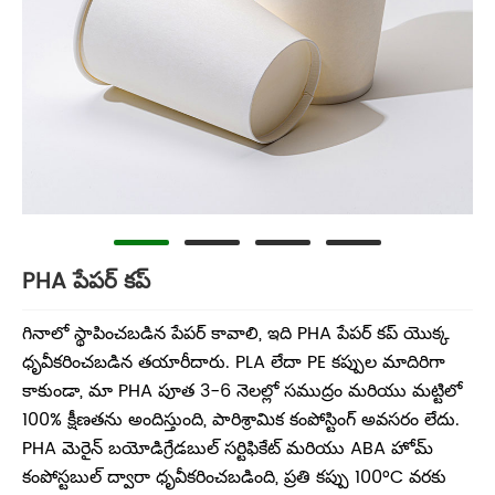
PHA పేపర్ కప్
గినాలో స్థాపించబడిన పేపర్ కావాలి, ఇది PHA పేపర్ కప్ యొక్క
ధృవీకరించబడిన తయారీదారు. PLA లేదా PE కప్పుల మాదిరిగా
కాకుండా, మా PHA పూత 3-6 నెలల్లో సముద్రం మరియు మట్టిలో
100% క్షీణతను అందిస్తుంది, పారిశ్రామిక కంపోస్టింగ్ అవసరం లేదు.
PHA మెరైన్ బయోడిగ్రేడబుల్ సర్టిఫికేట్ మరియు ABA హోమ్
కంపోస్టబుల్ ద్వారా ధృవీకరించబడింది, ప్రతి కప్పు 100°C వరకు