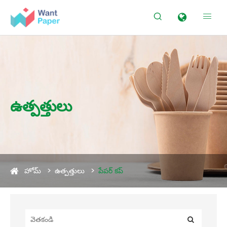


ఉత్పత్తులు
హోమ్
ఉత్పత్తులు
పేపర్ కప్