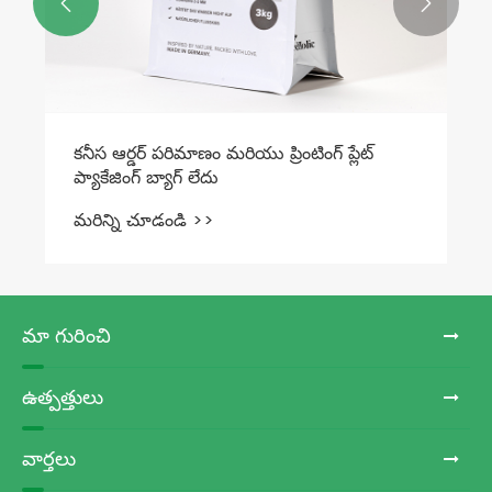


మా గురించి
ఉత్పత్తులు
వార్తలు