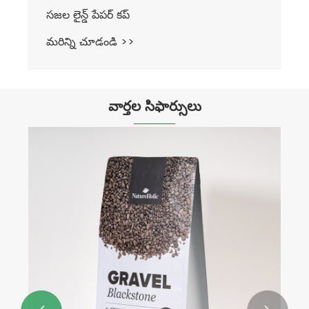
వార్తల సిఫార్సులు
చెక్క కత్తులు టేబుల్‌వేర్ మార్కెట్లో ప్రత్యేకమైన
స్థానాన్ని ఎలా ఆక్రమించగలవు?
మరిన్ని చూడండి >>