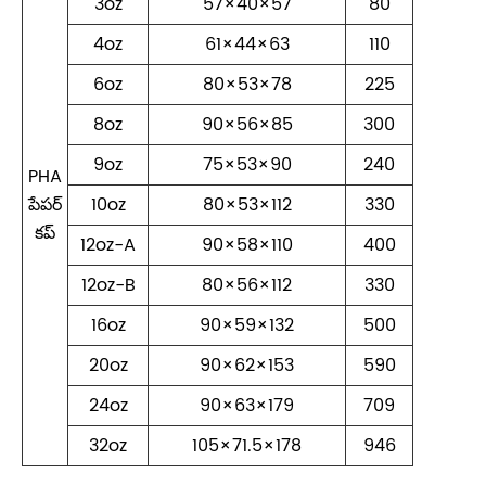
3oz
57×40×57
80
4oz
61×44×63
110
6oz
80×53×78
225
8oz
90×56×85
300
9oz
75×53×90
240
PHA
పేపర్
10oz
80×53×112
330
కప్
12oz-A
90×58×110
400
12oz-B
80×56×112
330
16oz
90×59×132
500
20oz
90×62×153
590
24oz
90×63×179
709
32oz
105×71.5×178
946