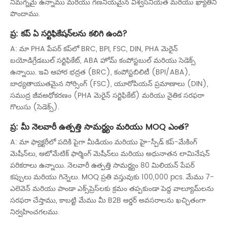
నిమగ్నమై ఉన్నాము మరియు గణనీయమైన విశ్వసనీయత మరియు ఖ్యాతిని
పొందాము.
ప్ర: కప్ ఏ సర్టిఫికేషన్‌లను కలిగి ఉంది?
A: మా PHA పేపర్ కప్‌లో BRC, BPI, FSC, DIN, PHA మెరైన్
బయోడిగ్రేడబుల్ సర్టిఫికేట్, ABA హోమ్ కంపోస్టబుల్ మరియు సెడెక్స్
ఉన్నాయి. ఇవి ఆహార భద్రత (BRC), కంపోస్టబిలిటీ (BPI/ABA),
బాధ్యతాయుతమైన సోర్సింగ్ (FSC), యూరోపియన్ ప్రమాణాలు (DIN),
సముద్ర జీవఅధోకరణం (PHA మెరైన్ సర్టిఫికేట్) మరియు నైతిక సరఫరా
గొలుసు (సెడెక్స్).
ప్ర: మీ నెలవారీ ఉత్పత్తి సామర్థ్యం మరియు MOQ ఎంత?
A: మా ఫ్యాక్టరీలో పదికి పైగా మీడియం మరియు హై-స్పీడ్ కప్-మేకింగ్
మెషీన్‌లు, ఆటోమేటిక్ ఫార్మింగ్ మెషీన్‌లు మరియు అధునాతన లామినేషన్
పరికరాలు ఉన్నాయి. నెలవారీ ఉత్పత్తి సామర్థ్యం 80 మిలియన్ పేపర్
కప్పులు మరియు గిన్నెలు. MOQ ప్రతి వస్తువుకు 100,000 pcs. మేము 7-
ఎలెవెన్ మరియు పాండా ఎక్స్‌ప్రెస్‌లకు క్రమం తప్పకుండా పెద్ద వాల్యూమ్‌లను
సరఫరా చేస్తాము, కాబట్టి మేము మీ B2B ఆర్డర్ అవసరాలను ఖచ్చితంగా
నిర్వహించగలము.