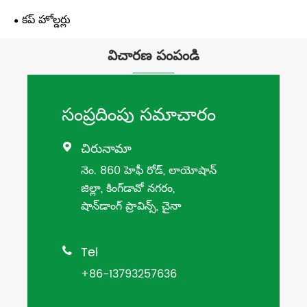
కప్ హోల్డర్లు
విచారణ పంపండి
సంప్రదింపు సమాచారం
చిరునామా

నెం. 860 హెఫీ రోడ్, లాయోషాన్
జిల్లా, కింగ్‌డావో నగరం,
షాన్‌డాంగ్ ప్రావిన్స్, చైనా
Tel

+86-13793257636