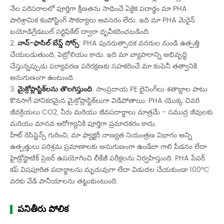
నేల పరిసరాలలో పూర్తిగా క్షీణతను సాధించే ఏకైక పదార్థం మా PHA.
పారిశ్రామిక కంపోస్టింగ్ సౌకర్యాలు అవసరం లేదు. ఇది మా PHA మెరైన్
బయోడిగ్రేడబుల్ సర్టిఫికేట్ ద్వారా ధృవీకరించబడింది.
2.
నాన్-ఫాసిల్ బేస్డ్ సోర్స్
: PHA పునరుత్పాదక వనరుల నుండి ఉత్పత్తి
చేయబడుతుంది, పెట్రోలియం కాదు. ఇది మా వ్యాపారాన్ని అభివృద్ధి
చేస్తున్నప్పుడు పర్యావరణ పరిరక్షణకు సహకరించే మా కంపెనీ తత్వానికి
అనుగుణంగా ఉంటుంది.
3.
మైక్రోప్లాస్టిక్‌లను తొలగిస్తుంది
: సాంప్రదాయ PE లైనింగ్‌లు శతాబ్దాల పాటు
కొనసాగే హానికరమైన మైక్రోప్లాస్టిక్‌లుగా విడిపోతాయి. PHA యొక్క చివరి
జీవక్రియలు CO2, నీరు మరియు జీవపదార్ధాలు మాత్రమే - సముద్ర జీవులకు
మరియు మానవ ఆరోగ్యానికి పూర్తిగా ప్రమాదకరం కాదు.
హీట్ రెసిస్టెన్స్ గురించి, మా ఫ్యాక్టరీ నాణ్యత నియంత్రణ విభాగం అన్ని
ఉత్పత్తులు పరిశ్రమ ప్రమాణాలకు అనుగుణంగా ఉండేలా గాలి పీడనం లేదా
హైడ్రోస్టాటిక్ ప్రెజర్ ఉపయోగించి లీకేజీ పరీక్షలను నిర్వహిస్తుంది. PHA పేపర్
కప్ విషపూరిత పదార్థాలను మృదువుగా లేదా విడుదల చేయకుండా 100°C
వరకు వేడి పానీయాలను తట్టుకుంటుంది.
పనితీరు పోలిక