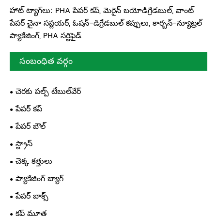
హాట్ ట్యాగ్‌లు: PHA పేపర్ కప్, మెరైన్ బయోడిగ్రేడబుల్, వాంట్
పేపర్ చైనా సప్లయర్, ఓషన్-డిగ్రేడబుల్ కప్పులు, కార్బన్-న్యూట్రల్
ప్యాకేజింగ్, PHA సర్టిఫైడ్
సంబంధిత వర్గం
చెరకు పల్ప్ టేబుల్‌వేర్
పేపర్ కప్
పేపర్ బౌల్
స్ట్రాస్
చెక్క కత్తులు
ప్యాకేజింగ్ బ్యాగ్
పేపర్ బాక్స్
కప్ మూత