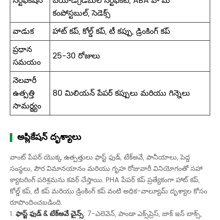
సర్టిఫికేషన్
బయోడిగ్రేడబుల్ సర్టిఫికేట్, ABA హోమ్
కంపోస్టబుల్, సెడెక్స్
వాడుక
హాట్ కప్, కోల్డ్ కప్, టీ కప్పు, డ్రింకింగ్ కప్
ప్రధాన
25-30 రోజులు
సమయం
నెలవారీ
ఉత్పత్తి
80 మిలియన్ పేపర్ కప్పులు మరియు గిన్నెలు
సామర్థ్యం
అప్లికేషన్ దృశ్యాలు
వాంట్ పేపర్ యొక్క ఉత్పత్తులు ఫాస్ట్ ఫుడ్, టేక్‌అవే, పానీయాలు, పెద్ద
సంస్థలు, పౌర విమానయానం మరియు గృహ రోజువారీ వినియోగంతో సహా
క్యాటరింగ్ పరిశ్రమను కవర్ చేస్తాయి. PHA పేపర్ కప్ ప్రత్యేకంగా హాట్ కప్,
కోల్డ్ కప్, టీ కప్ మరియు డ్రింకింగ్ కప్ వంటి అధిక-వాల్యూమ్ దృశ్యాల కోసం
రూపొందించబడింది.
1.
ఫాస్ట్ ఫుడ్ & టేక్అవే చైన్స్
: 7-ఎలెవెన్, పాండా ఎక్స్‌ప్రెస్, జాక్ ఇన్ బాక్స్,