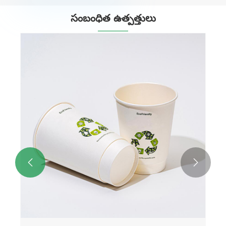
సంబంధిత ఉత్పత్తులు
సింగిల్ వాల్ పేపర్ కప్
మరిన్ని చూడండి >>

