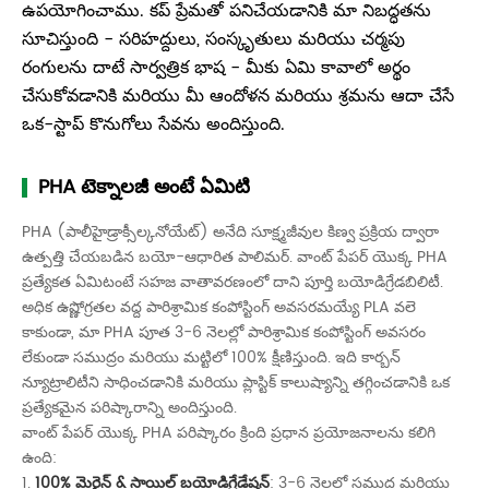
ఉపయోగించాము. కప్ ప్రేమతో పనిచేయడానికి మా నిబద్ధతను
సూచిస్తుంది - సరిహద్దులు, సంస్కృతులు మరియు చర్మపు
రంగులను దాటే సార్వత్రిక భాష - మీకు ఏమి కావాలో అర్థం
చేసుకోవడానికి మరియు మీ ఆందోళన మరియు శ్రమను ఆదా చేసే
ఒక-స్టాప్ కొనుగోలు సేవను అందిస్తుంది.
PHA టెక్నాలజీ అంటే ఏమిటి
PHA (పాలీహైడ్రాక్సీల్కనోయేట్) అనేది సూక్ష్మజీవుల కిణ్వ ప్రక్రియ ద్వారా
ఉత్పత్తి చేయబడిన బయో-ఆధారిత పాలిమర్. వాంట్ పేపర్ యొక్క PHA
ప్రత్యేకత ఏమిటంటే సహజ వాతావరణంలో దాని పూర్తి బయోడిగ్రేడబిలిటీ.
అధిక ఉష్ణోగ్రతల వద్ద పారిశ్రామిక కంపోస్టింగ్ అవసరమయ్యే PLA వలె
కాకుండా, మా PHA పూత 3-6 నెలల్లో పారిశ్రామిక కంపోస్టింగ్ అవసరం
లేకుండా సముద్రం మరియు మట్టిలో 100% క్షీణిస్తుంది. ఇది కార్బన్
న్యూట్రాలిటీని సాధించడానికి మరియు ప్లాస్టిక్ కాలుష్యాన్ని తగ్గించడానికి ఒక
ప్రత్యేకమైన పరిష్కారాన్ని అందిస్తుంది.
వాంట్ పేపర్ యొక్క PHA పరిష్కారం క్రింది ప్రధాన ప్రయోజనాలను కలిగి
ఉంది:
1.
100% మెరైన్ & సాయిల్ బయోడిగ్రేడేషన్
: 3-6 నెలల్లో సముద్ర మరియు