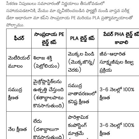
సేకరణ నిపుణులు సమాచారంతో నిర్ణయాలు తీసుకోవడంలో
సహాయపడటానికి, మేము మా ధృవీకరించబడిన ఫ్యాక్టరీ నుండి వాస్తవ పరీక్ష
డేటా ఆధారంగా మా కప్‌ని సాంప్రదాయ PE మరియు PLA ప్రత్యామ్నాయాలతో
పోల్చాము.
సాంప్రదాయ PE
పేపర్ PHA లైన్డ్ కప
ఫీచర్
PLA లైన్డ్ కప్
లైన్డ్ కప్
కావాలి
మొక్కల పిండి
జీవ-ఆధారిత
మెటీరియల్
శిలాజ శక్తి
(మొక్కజొన్న/
సూక్ష్మజీవుల కిణ్వ
మూలం
(పెట్రోలియం)
చెరకు)
ప్రక్రియ
మైక్రోప్లాస్టిక్‌లను
సముద్ర
సముద్ర
ఉత్పత్తి చేస్తుంది
3-6 నెలల్లో 100%
వాతావరణంలో
క్షీణత
(శతాబ్దాలపాటు
క్షీణత
కనిష్ట క్షీణత
కొనసాగుతుంది)
పారిశ్రామిక
లేదు
కంపోస్టింగ్
3-6 నెలల్లో 100%
నేల క్షీణత
(దశాబ్దాలుగా
మాత్రమే
క్షీణత
కొనసాగుతుంది)