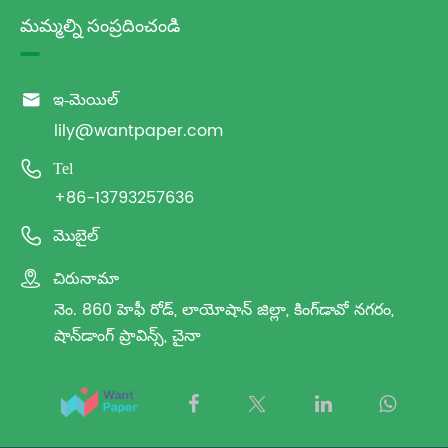
మమ్మల్ని సంప్రదించండి

ఇ-మెయిల్
lily@wantpaper.com

Tel
+86-13793257636

మొబైల్

చిరునామా
నెం. 860 హెఫీ రోడ్, లాయోషాన్ జిల్లా, కింగ్‌డావో నగరం,
షాన్‌డాంగ్ ప్రావిన్స్, చైనా