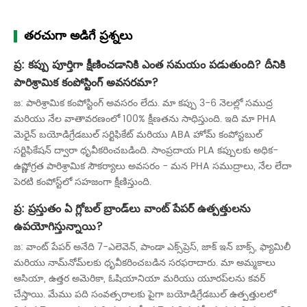
తరచుగా అడిగే ప్రశ్నలు
ప్ర: కప్పు పూర్తిగా క్షీణించడానికి ఎంత సమయం పడుతుంది? దీనికి
పారిశ్రామిక కంపోస్టింగ్ అవసరమా?
జ: పారిశ్రామిక కంపోస్టింగ్ అవసరం లేదు. మా కప్పు 3-6 నెలల్లో సముద్ర
మరియు నేల వాతావరణంలో 100% క్షీణతను సాధిస్తుంది. ఇది మా PHA
మెరైన్ బయోడిగ్రేడబుల్ సర్టిఫికేట్ మరియు ABA హోమ్ కంపోస్టబుల్
సర్టిఫికేషన్ ద్వారా ధృవీకరించబడింది. సాంప్రదాయ PLA కప్పులకు అధిక-
ఉష్ణోగ్రత పారిశ్రామిక సౌకర్యాలు అవసరం - మన PHA సముద్రాలు, నేల లేదా
పెరటి కంపోస్ట్‌లో సహజంగా క్షీణిస్తుంది.
ప్ర: ప్రస్తుతం ఏ గ్లోబల్ బ్రాండ్‌లు వాంట్ పేపర్ ఉత్పత్తులను
ఉపయోగిస్తున్నాయి?
జ: వాంట్ పేపర్ అనేది 7-ఎలెవెన్, పాండా ఎక్స్‌ప్రెస్, జాక్ ఇన్ బాక్స్, ఫ్యామిలీ
మరియు నామ్‌నోమ్‌లకు ధృవీకరించబడిన సరఫరాదారు. మా అమ్మకాలు
ఆసియా, ఉత్తర అమెరికా, ఓషియానియా మరియు యూరప్‌లను కవర్
చేస్తాయి. మేము పది సంవత్సరాలకు పైగా బయోడిగ్రేడబుల్ ఉత్పత్తులలో