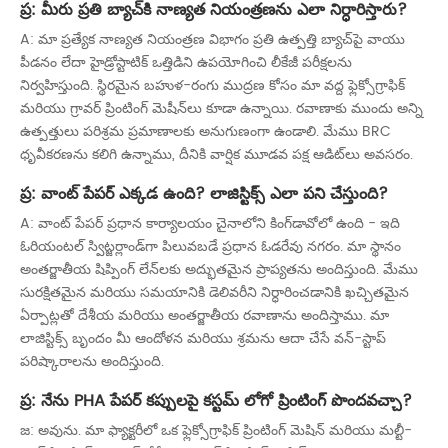
ప్ర: మీరు ప్రతి బ్యాచ్‌కి నాణ్యత నియంత్రణను ఎలా నిర్ధారిస్తారు?
A: మా ప్రత్యేక నాణ్యత నియంత్రణ విభాగం ప్రతి ఉత్పత్తి బ్యాచ్‌పై వాయు
పీడనం లేదా హైడ్రోస్టాటిక్ ఒత్తిడిని ఉపయోగించి లీకేజీ పరీక్షలను
నిర్వహిస్తుంది. స్థిరమైన బహుళ-రంగు ముద్రణ కోసం మా వద్ద ఫ్లెక్సోగ్రాఫిక్
మరియు గ్రావర్ ప్రింటింగ్ మెషీన్‌లు కూడా ఉన్నాయి. రవాణాకు ముందు అన్ని
ఉత్పత్తులు పరిశ్రమ ప్రమాణాలకు అనుగుణంగా ఉండాలి. మేము BRC
ధృవీకరణను కలిగి ఉన్నాము, దీనికి వార్షిక మూడవ పక్ష ఆడిట్‌లు అవసరం.
ప్ర: వాంట్ పేపర్ ఎక్కడ ఉంది? లాజిస్టిక్స్ ఎలా పని చేస్తుంది?
A: వాంట్ పేపర్ ప్రధాన కార్యాలయం చైనాలోని కింగ్‌డావోలో ఉంది - ఇది
ఓరియంటల్ స్విట్జర్లాండ్‌గా పిలువబడే ప్రధాన ఓడరేవు నగరం. మా స్థానం
అంతర్జాతీయ షిప్పింగ్ లేన్‌లకు అద్భుతమైన ప్రాప్యతను అందిస్తుంది. మేము
సురక్షితమైన మరియు సమయానికి డెలివరీని నిర్ధారించడానికి ఖచ్చితమైన
ఏర్పాట్లతో దేశీయ మరియు అంతర్జాతీయ రవాణాను అందిస్తాము. మా
లాజిస్టిక్స్ బృందం మీ ఆందోళన మరియు శ్రమను ఆదా చేసే వన్-స్టాప్
పరిష్కారాలను అందిస్తుంది.
ప్ర: నేను PHA పేపర్ కప్పులపై కస్టమ్ లోగో ప్రింటింగ్ పొందవచ్చా?
జ: అవును. మా ఫ్యాక్టరీలో ఒక ఫ్లెక్సోగ్రాఫిక్ ప్రింటింగ్ మెషిన్ మరియు మల్టీ-