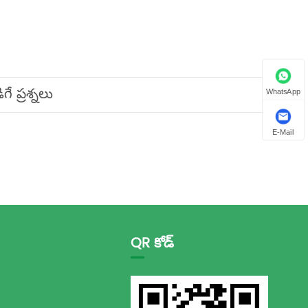
ే ప్రశ్నలు
WhatsApp
E-Mail
QR కోడ్