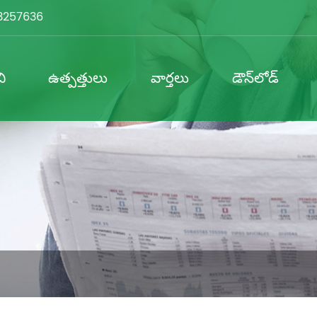
3257636
ి
ఉత్పత్తులు
వార్తలు
డౌన్‌లోడ్