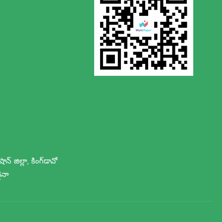
్ జిల్లా, కింగ్‌డావో
చైనా