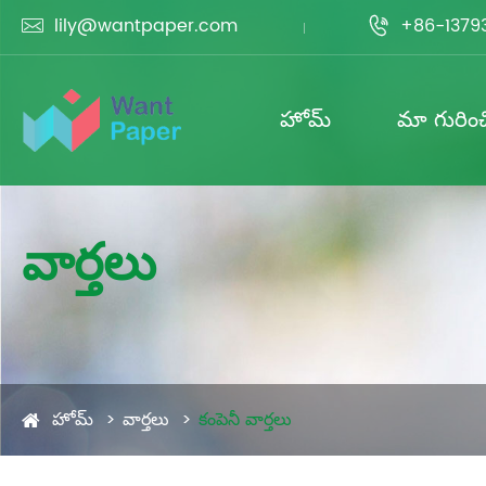
lily@wantpaper.com
+86-1379


హోమ్
మా గురించ
వార్తలు
హోమ్
వార్తలు
కంపెనీ వార్తలు