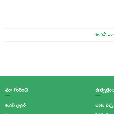
కంపెనీ వా
మా గురించి
ఉత్పత్తు
కంపెనీ ప్రొఫైల్
చెరకు పల్ప్ 