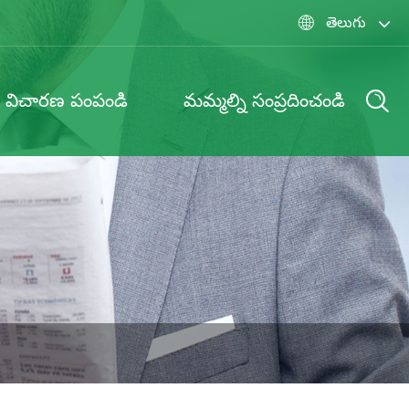
తెలుగు

విచారణ పంపండి
మమ్మల్ని సంప్రదించండి