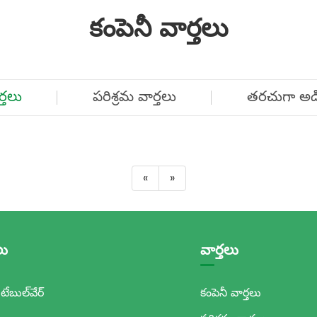
కంపెనీ వార్తలు
ర్తలు
పరిశ్రమ వార్తలు
తరచుగా అడిగ
«
»
లు
వార్తలు
టేబుల్‌వేర్
కంపెనీ వార్తలు