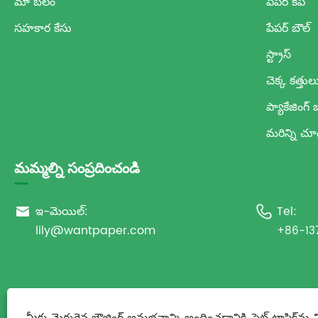
మా బలం
పేపర్ కప్
సహకార కేసు
పేపర్ బౌల్
స్ట్రాస్
చెక్క కత్తుల
ప్యాకేజింగ్ బ
మరిన్ని చ
మమ్మల్ని సంప్రదించండి
ఇ-మెయిల్:
Tel:


lily@wantpaper.com
+86-13