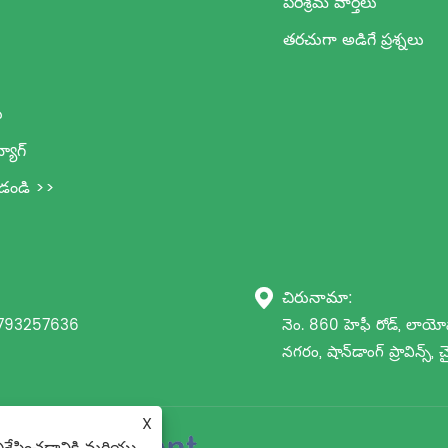
పరిశ్రమ వార్తలు
తరచుగా అడిగే ప్రశ్నలు
ు
్యాగ్
ూడండి >>
చిరునామా:

793257636
నెం. 860 హెఫీ రోడ్, లాయోషాన
నగరం, షాన్‌డాంగ్ ప్రావిన్స్, 
X